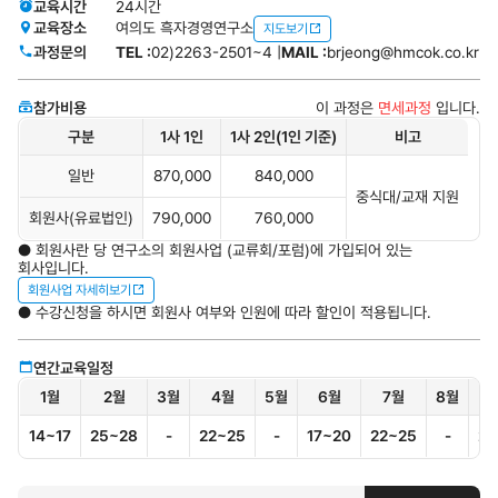
교육시간
24시간
교육장소
여의도 흑자경영연구소
지도보기
과정문의
TEL :
02)2263-2501~4 |
MAIL :
brjeong@hmcok.co.kr
참가비용
이 과정은
면세과정
입니다.
구분
1사 1인
1사 2인(1인 기준)
비고
일반
870,000
840,000
중식대/교재 지원
회원사(유료법인)
790,000
760,000
● 회원사란 당 연구소의 회원사업 (교류회/포럼)에 가입되어 있는
회사입니다.
회원사업 자세히보기
● 수강신청을 하시면 회원사 여부와 인원에 따라 할인이 적용됩니다.
연간교육일정
1월
2월
3월
4월
5월
6월
7월
8월
14~17
25~28
-
22~25
-
17~20
22~25
-
23